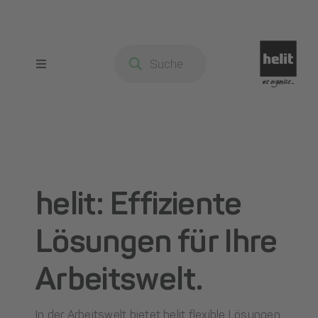
Zum
Inhalt
springen
Products
search
Toggle
Navigation
Startseite
Produkte
helit: Effiziente
Über uns
Lösungen für Ihre
Kontakt
Arbeitswelt.
Ansprechpartner
In der Arbeitswelt bietet helit flexible Lösungen