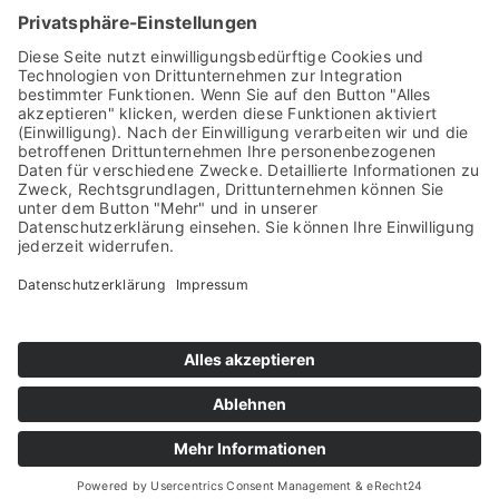
Verbindung
des
Gründernamen
–
Hefendahl
–
und
dem
Namen
des
bei
der
Produktion
in
den
zwanziger
Jahren