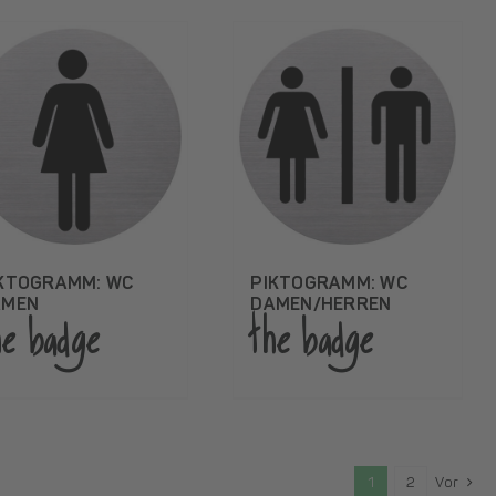
KTOGRAMM: WC
PIKTOGRAMM: WC
AMEN
DAMEN/HERREN
he badge
the badge
1
2
Vor