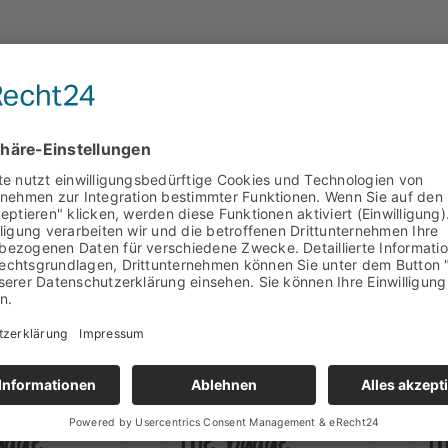
RAMM:
PIKTOGRAMM:
PI
D HALTEN
DRÜCKEN
D
adge
the badge
t