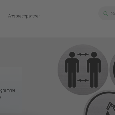
Products
search
Ansprechpartner
ktogramme
e