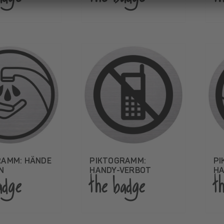
RAMM: HÄNDE
PIKTOGRAMM:
PI
N
HANDY-VERBOT
H
adge
the badge
t