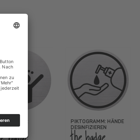
KTOGRAMM:
PIKTOGRAMM: HÄNDE
USCHE
DESINFIZIEREN
he badge
the badge