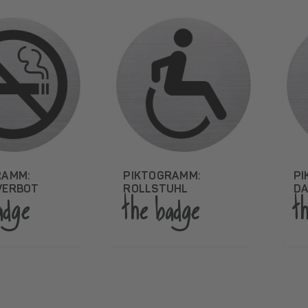
RAMM:
PIKTOGRAMM:
PI
VERBOT
ROLLSTUHL
D
adge
the badge
t