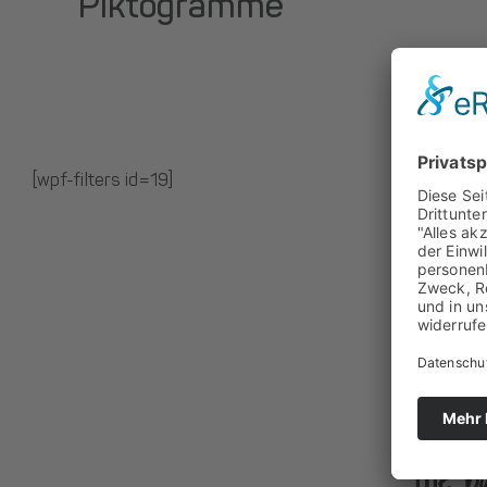
Piktogramme
[wpf-filters id=19]
PIKTOG
ABSTAN
the b