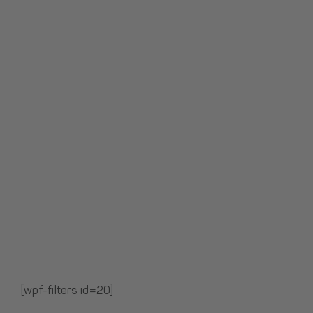
[wpf-filters id=20]