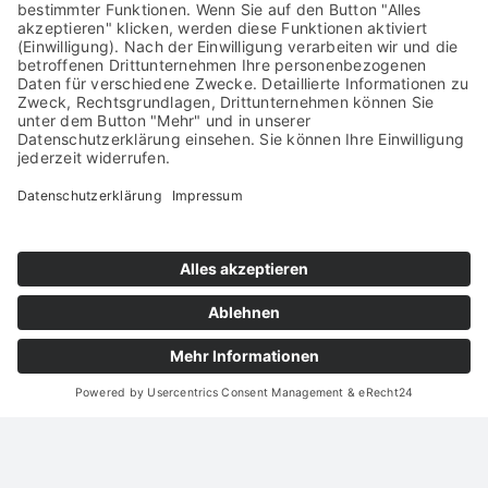
PROSPEKTHALTER A5 QUER
the grid