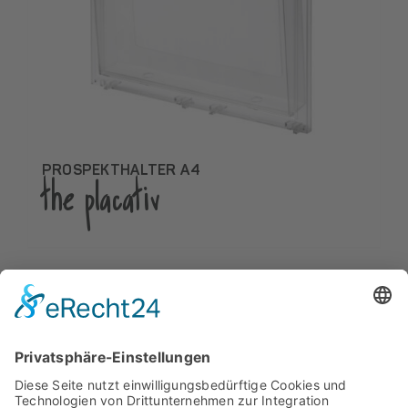
PROSPEKTHALTER A4
the placativ