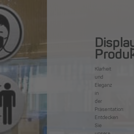
Displa
Produ
Klarheit
und
Eleganz
in
der
Präsentation:
Entdecken
Sie
unsere