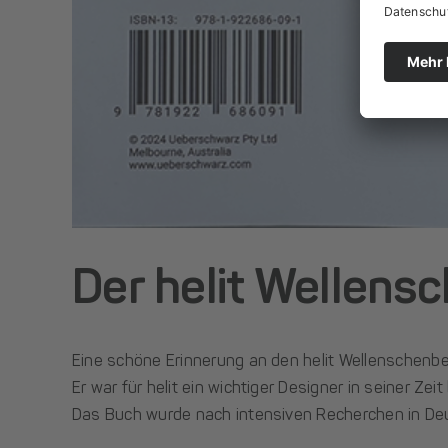
Der helit Wellens
Eine schöne Erinnerung an den helit Wellenschenbe
Er war für helit ein wichtiger Designer in seiner Zei
Das Buch wurde nach intensiven Recherchen in De