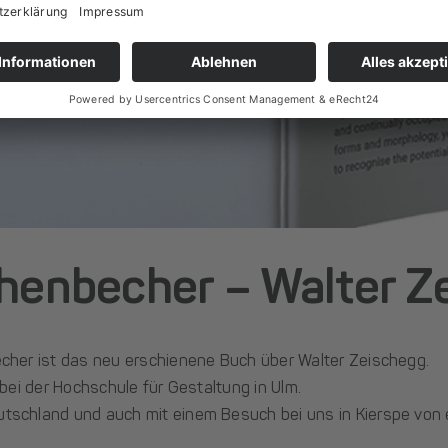
chenbecher – Walter Z
cher ist das neu erschienene Buch über Walter Zeischegg.
t bei der Hochschule für Gestaltung in Ulm.
utschland und auch mit einem Besuch bei uns in Kierspe von