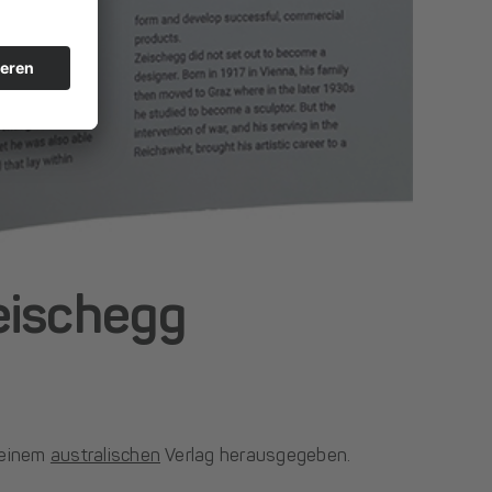
eischegg
 einem
australischen
Verlag herausgegeben.