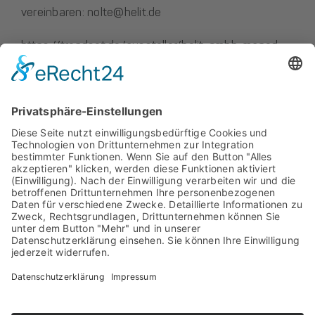
vereinbaren:
tlon
leh@e
ed.ti
https://trendset.de/aussteller/helit-gmbh-maped-
group/
Viele Spaß und Inspiration – auf der TRENDSET in
München
Impressum
Datenschutz