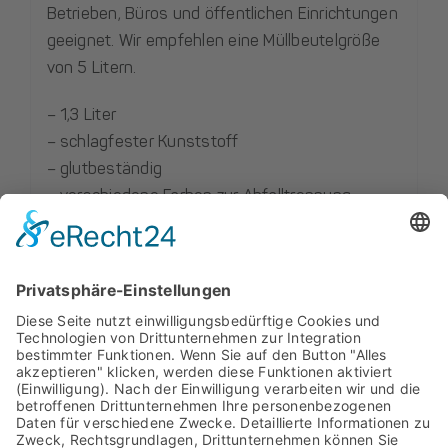
Betrieben, Büros und öffentlichen Einrichtungen
geeignet. Wir empfehlen eine Müllbeutelgröße
von 5 Litern.
– 1,3 Liter
– schlagfester Kunststoff
– glutbeständig
– verschiedene Farben zur Abfalltrennung
– made in Germany
– Müllbeutelempfehlung: 5 Liter
Diese Produkte könnten Sie auch interessieren