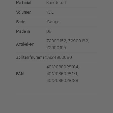
Material
Kunststoff
Volumen
13 L
Serie
Zwingo
Made in
DE
Z2900152, Z2900182,
Artikel-Nr
Z2900195
Zolltarifnummer
3924900090
4012086028164,
EAN
4012086028171,
4012086028188