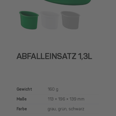
ABFALLEINSATZ 1,3L
Gewicht
160 g
Maße
113 × 196 × 139 mm
Farbe
grau
,
grün
,
schwarz