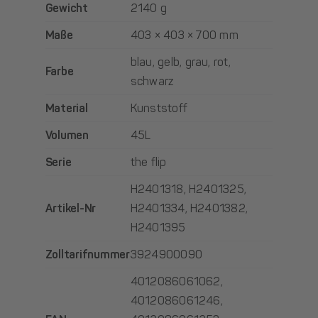
Gewicht
2140 g
Maße
403 × 403 × 700 mm
blau
,
gelb
,
grau
,
rot
,
Farbe
schwarz
Material
Kunststoff
Volumen
45L
Serie
the flip
H2401318, H2401325,
Artikel-Nr
H2401334, H2401382,
H2401395
Zolltarifnummer
3924900090
4012086061062,
4012086061246,