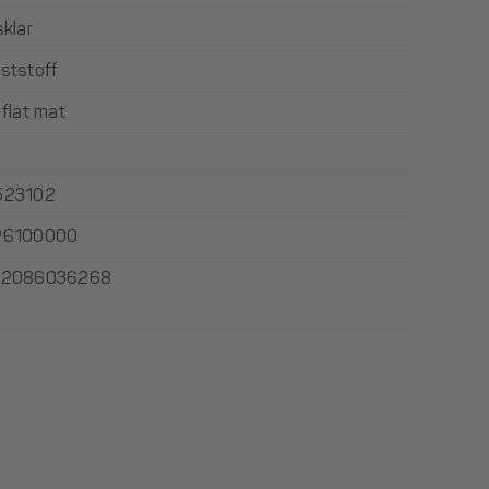
sklar
ststoff
 flat mat
523102
26100000
12086036268