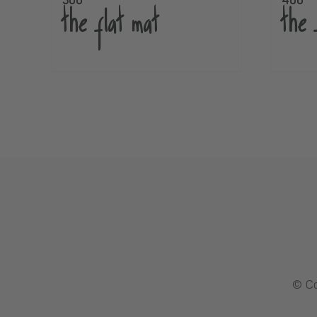
500
400
the flat mat
the 
© C