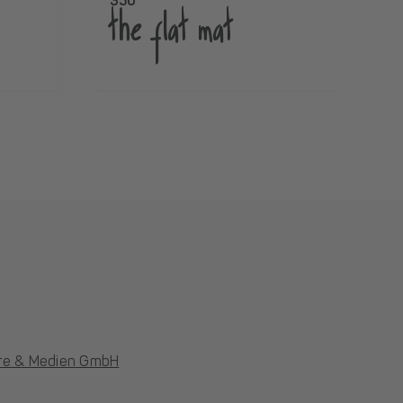
350
the flat mat
are & Medien GmbH