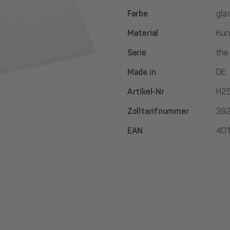
Farbe
gla
Material
Kun
Serie
the
Made in
DE
Artikel-Nr
H2
Zolltarifnummer
39
EAN
40