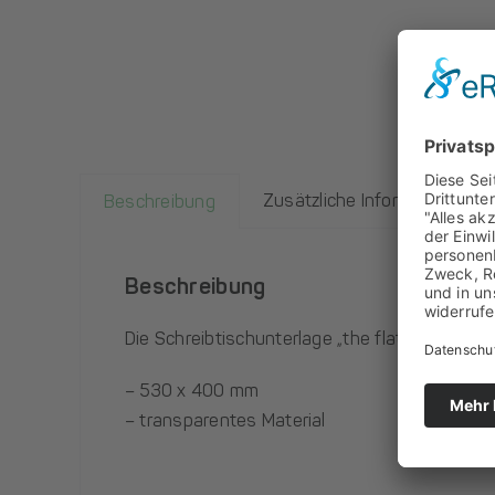
Zusätzliche Informationen
Beschreibung
Beschreibung
Die Schreibtischunterlage „the flat mat“ im 
– 530 x 400 mm
– transparentes Material