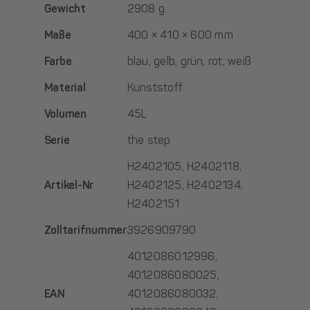
Gewicht
2908 g
Maße
400 × 410 × 600 mm
Farbe
blau
,
gelb
,
grün
,
rot
,
weiß
Material
Kunststoff
Volumen
45L
Serie
the step
H2402105, H2402118,
Artikel-Nr
H2402125, H2402134,
H2402151
Zolltarifnummer
3926909790
4012086012996,
4012086080025,
EAN
4012086080032,