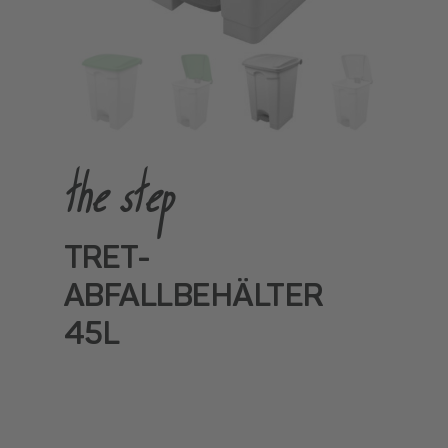
the step
TRET-
ABFALLBEHÄLTER
45L