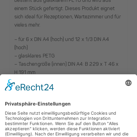
besteht aus glasklarem PETG und wird aus
einem Stück gefertigt. Dieses Produkt eignet
sich ideal für Rezeptionen, Wartezimmer und für
vieles mehr.
– für 6 x DIN A4 (hoch) und 12 x 1/3 DIN A4
(hoch)
– glasklares PETG
– Taschengröße (innen) DIN A4: B 229 x T 46 x
H 191 mm
– Taschengröße (innen) 1/3 DIN A4: B 108 x T 46
x H 141 mm
Diese Produkte könnten Sie auch interessieren