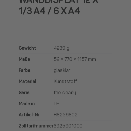
1/3 A4 / 6 X A4
Gewicht
4239 g
Maße
52 × 770 × 1157 mm
Farbe
glasklar
Material
Kunststoff
Serie
the clearly
Made in
DE
Artikel-Nr
H6259602
Zolltarifnummer
3925901000