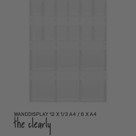
WANDDISPLAY 12 X 1/3 A4 / 6 X A4
the clearly