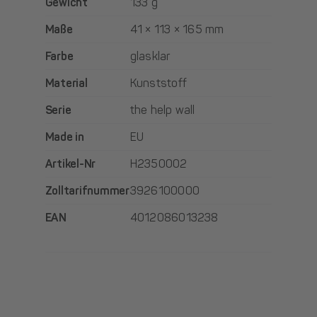
Gewicht
133 g
Maße
41 × 113 × 165 mm
Farbe
glasklar
Material
Kunststoff
Serie
the help wall
Made in
EU
Artikel-Nr
H2350002
Zolltarifnummer
3926100000
EAN
4012086013238