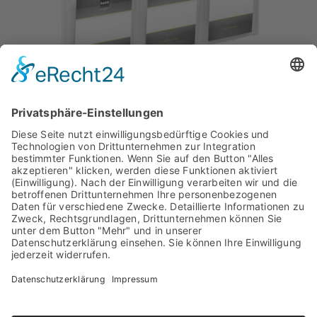
WANDDISPLAY 6 X A4 / 6 X 1/3 A4
the placativ