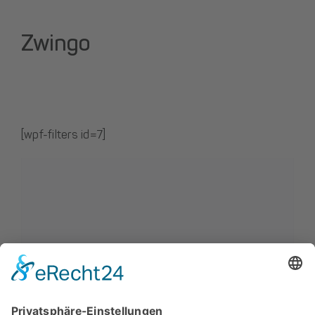
Zwingo
[wpf-filters id=7]