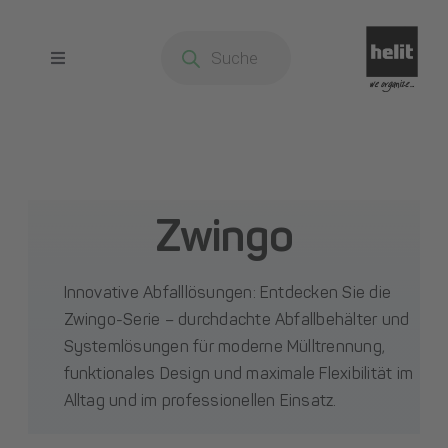
Zum
Products
Inhalt
search
springen
Toggle
Navigation
Startseite
Produkte
Zwingo
Über uns
Innovative Abfalllösungen: Entdecken Sie die
Kontakt
Zwingo-Serie – durchdachte Abfallbehälter und
Systemlösungen für moderne Mülltrennung,
funktionales Design und maximale Flexibilität im
Ansprechpartner
Alltag und im professionellen Einsatz.