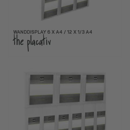
WANDDISPLAY 6 X A4 / 12 X 1/3 A4
the placativ