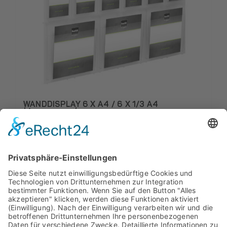
WANDDISPLAY 6 X A4 / 6 X 1/3 A4
the placativ