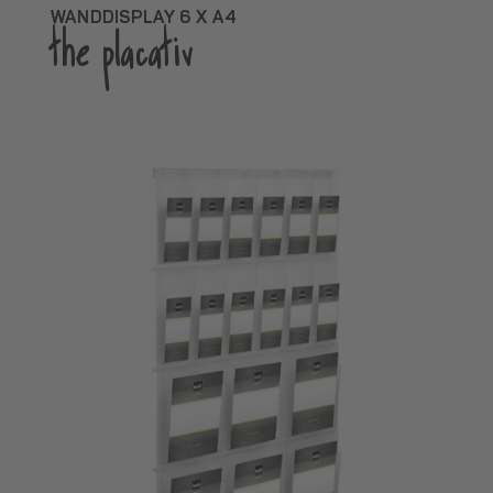
WANDDISPLAY 6 X A4
the placativ