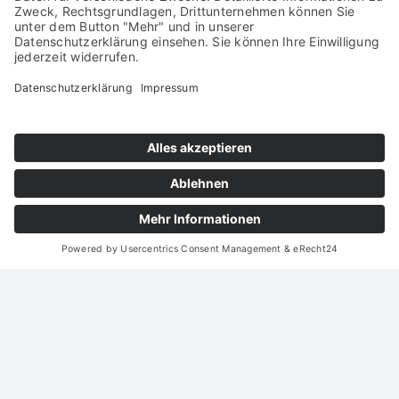
WANDDISPLAY 6 X A5
the clearly