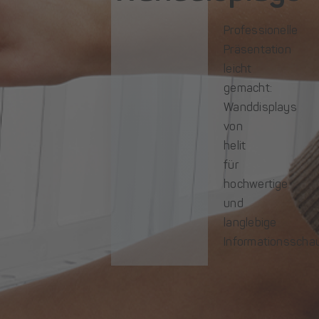
Professionelle
Präsentation
leicht
gemacht:
Wanddisplays
von
helit
für
hochwertige
und
langlebige
Informationsschau