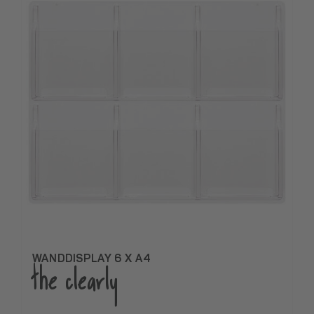
WANDDISPLAY 6 X A4
the clearly