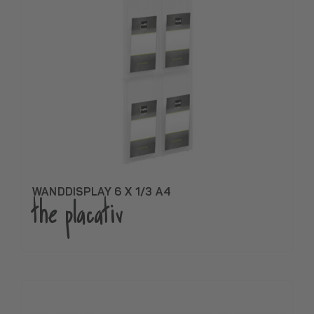
WANDDISPLAY 6 X 1/3 A4
the placativ